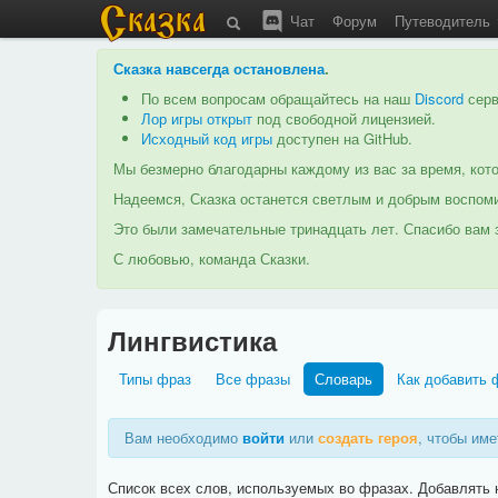
Чат
Форум
Путеводитель
Сказка навсегда остановлена
.
По всем вопросам обращайтесь на наш
Discord
серв
Лор игры открыт
под свободной лицензией.
Исходный код игры
доступен на GitHub.
Мы безмерно благодарны каждому из вас за время, кото
Надеемся, Сказка останется светлым и добрым воспоми
Это были замечательные тринадцать лет. Спасибо вам з
С любовью, команда Сказки.
Лингвистика
Типы фраз
Все фразы
Словарь
Как добавить 
Вам необходимо
войти
или
создать героя
, чтобы име
Список всех слов, используемых во фразах. Добавлять 