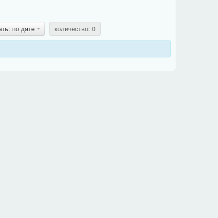
ать: по дате
количество: 0