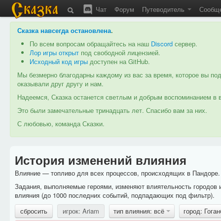
Чат
Форум
Путеводитель
Сообщ
Сказка навсегда остановлена
.
По всем вопросам обращайтесь на наш
Discord
сервер.
Лор игры открыт
под свободной лицензией.
Исходный код игры
доступен на GitHub.
Мы безмерно благодарны каждому из вас за время, которое вы под
оказывали друг другу и нам.
Надеемся, Сказка останется светлым и добрым воспоминанием в в
Это были замечательные тринадцать лет. Спасибо вам за них.
С любовью, команда Сказки.
История изменений влияния
Влияние — топливо для всех процессов, происходящих в Пандоре. 
Задания, выполняемые героями, изменяют влиятельность городов 
влияния (до 1000 последних событий, подпадающих под фильтр).
сбросить
игрок: Ariam
тип влияния: всё
город: Гога