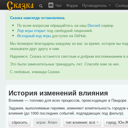
Чат
Форум
Путеводитель
Сообщ
Сказка навсегда остановлена
.
По всем вопросам обращайтесь на наш
Discord
сервер.
Лор игры открыт
под свободной лицензией.
Исходный код игры
доступен на GitHub.
Мы безмерно благодарны каждому из вас за время, которое вы под
оказывали друг другу и нам.
Надеемся, Сказка останется светлым и добрым воспоминанием в в
Это были замечательные тринадцать лет. Спасибо вам за них.
С любовью, команда Сказки.
История изменений влияния
Влияние — топливо для всех процессов, происходящих в Пандоре. 
Задания, выполняемые героями, изменяют влиятельность городов 
влияния (до 1000 последних событий, подпадающих под фильтр).
сбросить
игрок: Ariam
тип влияния: всё
город: Юн-