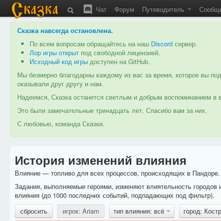
Чат
Форум
Путеводитель
Сообщ
Сказка навсегда остановлена
.
По всем вопросам обращайтесь на наш
Discord
сервер.
Лор игры открыт
под свободной лицензией.
Исходный код игры
доступен на GitHub.
Мы безмерно благодарны каждому из вас за время, которое вы под
оказывали друг другу и нам.
Надеемся, Сказка останется светлым и добрым воспоминанием в в
Это были замечательные тринадцать лет. Спасибо вам за них.
С любовью, команда Сказки.
История изменений влияния
Влияние — топливо для всех процессов, происходящих в Пандоре. 
Задания, выполняемые героями, изменяют влиятельность городов 
влияния (до 1000 последних событий, подпадающих под фильтр).
сбросить
игрок: Ariam
тип влияния: всё
город: Кос