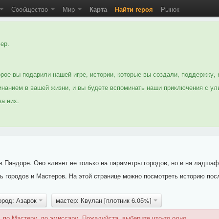
Сообщество
Мир
Карта
Найти героя
Рынок
ер.
рое вы подарили нашей игре, истории, которые вы создали, поддержку, 
нанием в вашей жизни, и вы будете вспоминать наши приключения с ул
а них.
 Пандоре. Оно влияет не только на параметры городов, но и на ладшаф
 городов и Мастеров. На этой странице можно посмотреть историю пос
ород: Азарок
мастер: Квулан [плотник 6.05%]
 по Мастеру, по эмиссару. Пожалуйста, выберите что-то одно.