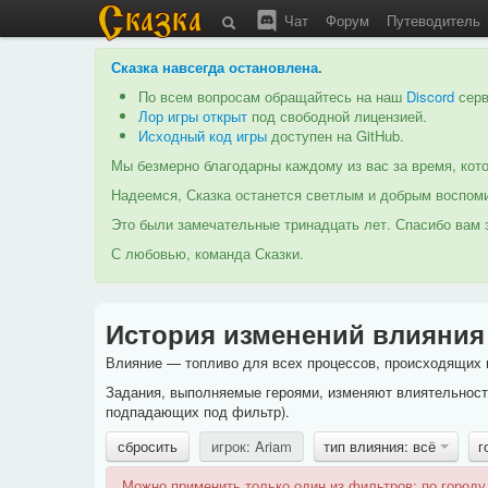
Чат
Форум
Путеводитель
Сказка навсегда остановлена
.
По всем вопросам обращайтесь на наш
Discord
серв
Лор игры открыт
под свободной лицензией.
Исходный код игры
доступен на GitHub.
Мы безмерно благодарны каждому из вас за время, кото
Надеемся, Сказка останется светлым и добрым воспоми
Это были замечательные тринадцать лет. Спасибо вам з
С любовью, команда Сказки.
История изменений влияния
Влияние — топливо для всех процессов, происходящих в
Задания, выполняемые героями, изменяют влиятельность
подпадающих под фильтр).
сбросить
игрок: Ariam
тип влияния: всё
г
Можно применить только один из фильтров: по городу,