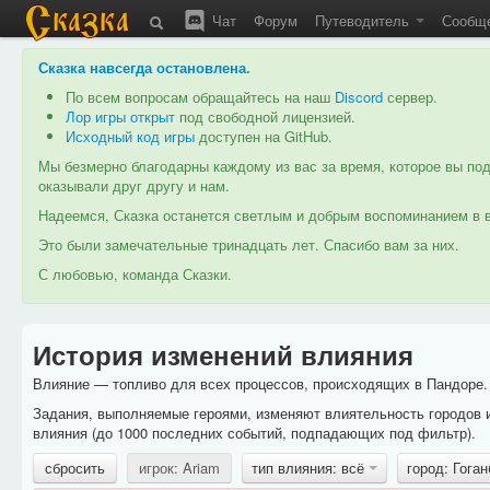
Чат
Форум
Путеводитель
Сообщ
Сказка навсегда остановлена
.
По всем вопросам обращайтесь на наш
Discord
сервер.
Лор игры открыт
под свободной лицензией.
Исходный код игры
доступен на GitHub.
Мы безмерно благодарны каждому из вас за время, которое вы под
оказывали друг другу и нам.
Надеемся, Сказка останется светлым и добрым воспоминанием в в
Это были замечательные тринадцать лет. Спасибо вам за них.
С любовью, команда Сказки.
История изменений влияния
Влияние — топливо для всех процессов, происходящих в Пандоре. 
Задания, выполняемые героями, изменяют влиятельность городов 
влияния (до 1000 последних событий, подпадающих под фильтр).
сбросить
игрок: Ariam
тип влияния: всё
город: Гога