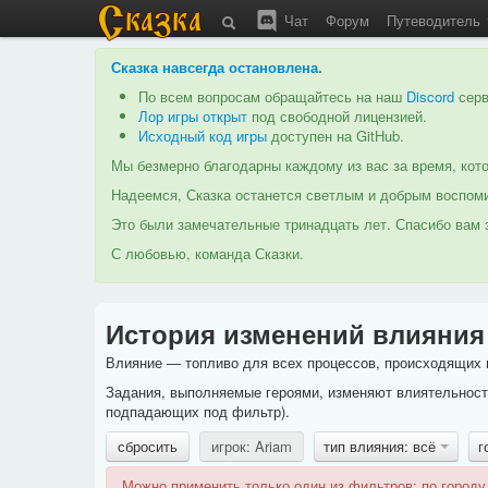
Чат
Форум
Путеводитель
Сказка навсегда остановлена
.
По всем вопросам обращайтесь на наш
Discord
серв
Лор игры открыт
под свободной лицензией.
Исходный код игры
доступен на GitHub.
Мы безмерно благодарны каждому из вас за время, кото
Надеемся, Сказка останется светлым и добрым воспоми
Это были замечательные тринадцать лет. Спасибо вам з
С любовью, команда Сказки.
История изменений влияния
Влияние — топливо для всех процессов, происходящих в
Задания, выполняемые героями, изменяют влиятельность
подпадающих под фильтр).
сбросить
игрок: Ariam
тип влияния: всё
г
Можно применить только один из фильтров: по городу,