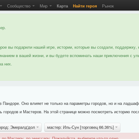
Сообщество
Мир
Карта
Найти героя
Рынок
ер.
рое вы подарили нашей игре, истории, которые вы создали, поддержку, 
нанием в вашей жизни, и вы будете вспоминать наши приключения с ул
а них.
 Пандоре. Оно влияет не только на параметры городов, но и на ладшаф
 городов и Мастеров. На этой странице можно посмотреть историю пос
ород: Эмералд'дол
мастер: Иль-Сун [торговец 66.36%]
 по Мастеру, по эмиссару. Пожалуйста, выберите что-то одно.