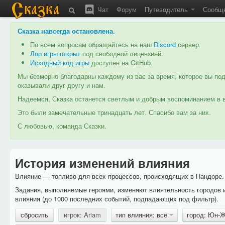
Чат
Форум
Путеводитель
Сообщ
Сказка навсегда остановлена
.
По всем вопросам обращайтесь на наш
Discord
сервер.
Лор игры открыт
под свободной лицензией.
Исходный код игры
доступен на GitHub.
Мы безмерно благодарны каждому из вас за время, которое вы под
оказывали друг другу и нам.
Надеемся, Сказка останется светлым и добрым воспоминанием в в
Это были замечательные тринадцать лет. Спасибо вам за них.
С любовью, команда Сказки.
История изменений влияния
Влияние — топливо для всех процессов, происходящих в Пандоре. 
Задания, выполняемые героями, изменяют влиятельность городов 
влияния (до 1000 последних событий, подпадающих под фильтр).
сбросить
игрок: Ariam
тип влияния: всё
город: Юн-