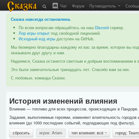
Чат
Форум
Путеводитель
Сообщ
Сказка навсегда остановлена
.
По всем вопросам обращайтесь на наш
Discord
сервер.
Лор игры открыт
под свободной лицензией.
Исходный код игры
доступен на GitHub.
Мы безмерно благодарны каждому из вас за время, которое вы под
оказывали друг другу и нам.
Надеемся, Сказка останется светлым и добрым воспоминанием в в
Это были замечательные тринадцать лет. Спасибо вам за них.
С любовью, команда Сказки.
История изменений влияния
Влияние — топливо для всех процессов, происходящих в Пандоре. 
Задания, выполняемые героями, изменяют влиятельность городов 
влияния (до 1000 последних событий, подпадающих под фильтр).
сбросить
игрок: Ariam
тип влияния: всё
город: Теал