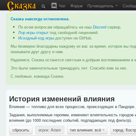
Чат
Форум
Путеводитель
Сообщ
Сказка навсегда остановлена
.
По всем вопросам обращайтесь на наш
Discord
сервер.
Лор игры открыт
под свободной лицензией.
Исходный код игры
доступен на GitHub.
Мы безмерно благодарны каждому из вас за время, которое вы под
оказывали друг другу и нам.
Надеемся, Сказка останется светлым и добрым воспоминанием в в
Это были замечательные тринадцать лет. Спасибо вам за них.
С любовью, команда Сказки.
История изменений влияния
Влияние — топливо для всех процессов, происходящих в Пандоре. 
Задания, выполняемые героями, изменяют влиятельность городов 
влияния (до 1000 последних событий, подпадающих под фильтр).
сбросить
игрок: Ariam
тип влияния: всё
город: Кос