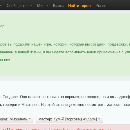
Сообщество
Мир
Карта
Найти героя
Рынок
ер.
рое вы подарили нашей игре, истории, которые вы создали, поддержку, 
нанием в вашей жизни, и вы будете вспоминать наши приключения с ул
а них.
 Пандоре. Оно влияет не только на параметры городов, но и на ладшаф
 городов и Мастеров. На этой странице можно посмотреть историю пос
ород: Миориель
мастер: Кум-Я [торговец 41.52%]
 по Мастеру, по эмиссару. Пожалуйста, выберите что-то одно.