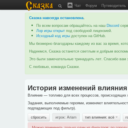
Чат
Форум
Путеводитель
Сказка навсегда остановлена
.
По всем вопросам обращайтесь на наш
Discord
серв
Лор игры открыт
под свободной лицензией.
Исходный код игры
доступен на GitHub.
Мы безмерно благодарны каждому из вас за время, кото
Надеемся, Сказка останется светлым и добрым воспоми
Это были замечательные тринадцать лет. Спасибо вам з
С любовью, команда Сказки.
История изменений влияния
Влияние — топливо для всех процессов, происходящих в
Задания, выполняемые героями, изменяют влиятельность
подпадающих под фильтр).
сбросить
игрок: Ariam
тип влияния: всё
г
Можно применить только один из фильтров: по городу,