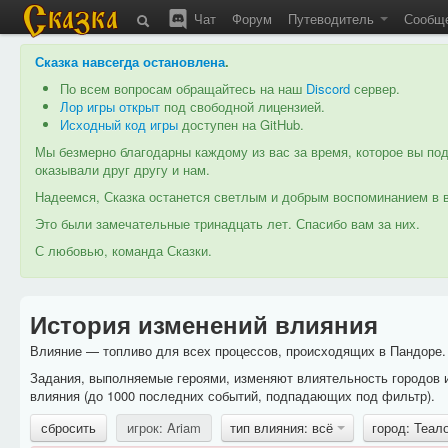
Чат
Форум
Путеводитель
Сообщ
Сказка навсегда остановлена
.
По всем вопросам обращайтесь на наш
Discord
сервер.
Лор игры открыт
под свободной лицензией.
Исходный код игры
доступен на GitHub.
Мы безмерно благодарны каждому из вас за время, которое вы под
оказывали друг другу и нам.
Надеемся, Сказка останется светлым и добрым воспоминанием в в
Это были замечательные тринадцать лет. Спасибо вам за них.
С любовью, команда Сказки.
История изменений влияния
Влияние — топливо для всех процессов, происходящих в Пандоре. 
Задания, выполняемые героями, изменяют влиятельность городов 
влияния (до 1000 последних событий, подпадающих под фильтр).
сбросить
игрок: Ariam
тип влияния: всё
город: Теал