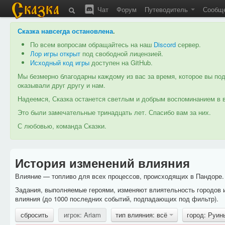
Чат
Форум
Путеводитель
Сообщ
Сказка навсегда остановлена
.
По всем вопросам обращайтесь на наш
Discord
сервер.
Лор игры открыт
под свободной лицензией.
Исходный код игры
доступен на GitHub.
Мы безмерно благодарны каждому из вас за время, которое вы под
оказывали друг другу и нам.
Надеемся, Сказка останется светлым и добрым воспоминанием в в
Это были замечательные тринадцать лет. Спасибо вам за них.
С любовью, команда Сказки.
История изменений влияния
Влияние — топливо для всех процессов, происходящих в Пандоре. 
Задания, выполняемые героями, изменяют влиятельность городов 
влияния (до 1000 последних событий, подпадающих под фильтр).
сбросить
игрок: Ariam
тип влияния: всё
город: Руи