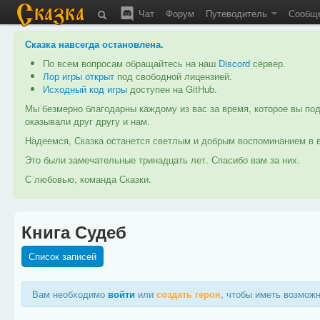
Чат
Форум
Путеводитель
Сообщ
Сказка навсегда остановлена
.
По всем вопросам обращайтесь на наш
Discord
сервер.
Лор игры открыт
под свободной лицензией.
Исходный код игры
доступен на GitHub.
Мы безмерно благодарны каждому из вас за время, которое вы под
оказывали друг другу и нам.
Надеемся, Сказка останется светлым и добрым воспоминанием в в
Это были замечательные тринадцать лет. Спасибо вам за них.
С любовью, команда Сказки.
Книга Судеб
Список записей
Вам необходимо
войти
или
создать героя
, чтобы иметь возможн