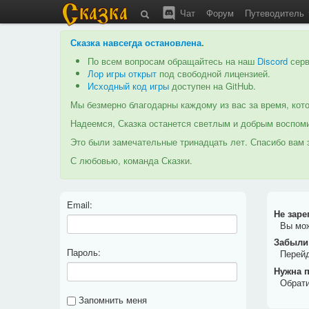
Чат
Форум
Путеводитель
Сказка навсегда остановлена
.
По всем вопросам обращайтесь на наш
Discord
серв
Лор игры открыт
под свободной лицензией.
Исходный код игры
доступен на GitHub.
Мы безмерно благодарны каждому из вас за время, кото
Надеемся, Сказка останется светлым и добрым воспоми
Это были замечательные тринадцать лет. Спасибо вам з
С любовью, команда Сказки.
Email:
Не зар
Вы мо
Забыли
Пароль:
Перей
Нужна 
Обрати
Запомнить меня