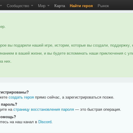
Сообщество
Мир
Карта
Найти героя
Рынок
ер.
рое вы подарили нашей игре, истории, которые вы создали, поддержку, 
нанием в вашей жизни, и вы будете вспоминать наши приключения с ул
а них.
егистрированы?
жете
создать героя
прямо сейчас, а зарегистрироваться позже.
 пароль?
дите на
страницу восстановления пароля
— это быстрая операция.
помощь?
тесь на наш канал в
Discord
.